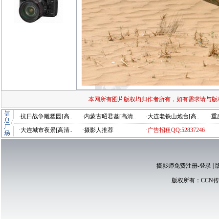
本网所有图片版权均归作者所有，如有需求请与版
·抗日战争雕塑园[高..
·内蒙古昭君墓[高清..
·大连老铁山炮台[高..
·重
·大连城市夜景[高清..
·摄影人推荐
·广告招租QQ:52837246
摄影师免费注册-登录
|
版权所有：
CCN