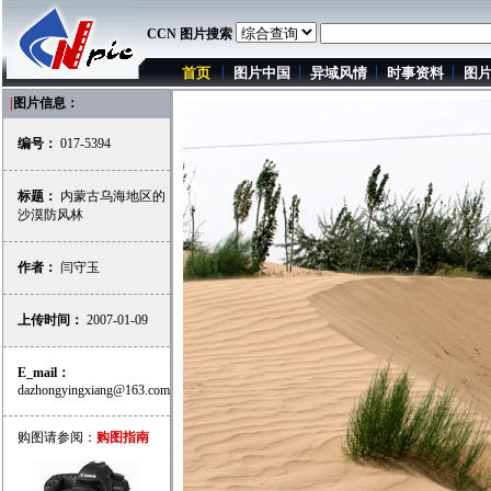
CCN 图片搜索
首页
图片中国
异域风情
时事资料
图
|
图片信息：
编号：
017-5394
标题：
内蒙古乌海地区的
沙漠防风林
作者：
闫守玉
上传时间：
2007-01-09
E_mail：
dazhongyingxiang@163.com
购图请参阅：
购图指南