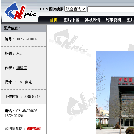
CCN 图片搜索
首页
图片中国
异域风情
时事资料
图
|
图片信息：
编号：
107662-00007
标题：
Mr.
作者：
顾建宾
尺寸1
： 1×1 像素
上传时间：
2006-05-12
电话：
021-64920693
13524694264
购图请参阅：
购图指南