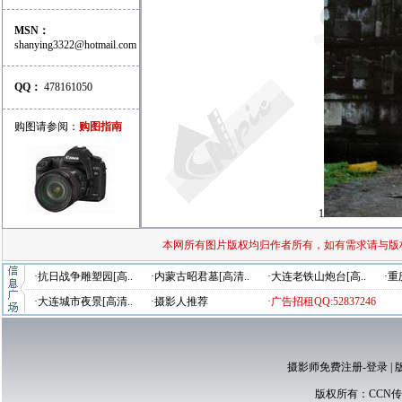
MSN：
shanying3322@hotmail.com
QQ：
478161050
购图请参阅：
购图指南
1
本网所有图片版权均归作者所有，如有需求请与版
·抗日战争雕塑园[高..
·内蒙古昭君墓[高清..
·大连老铁山炮台[高..
·重
·大连城市夜景[高清..
·摄影人推荐
·广告招租QQ:52837246
摄影师免费注册-登录
|
版权所有：
CCN