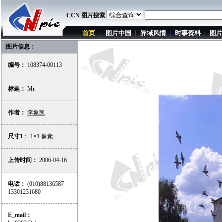
CCN 图片搜索
首页
图片中国
异域风情
时事资料
图
|
图片信息：
编号：
108374-00113
标题：
Mr.
作者：
李象凯
尺寸1
： 1×1 像素
上传时间：
2006-04-16
电话：
(010)88136587
13301231680
E_mail：