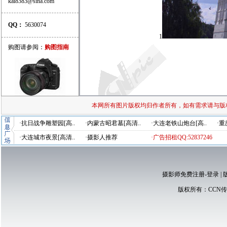
kai8383@sina.com
QQ：
5630074
1
购图请参阅：
购图指南
本网所有图片版权均归作者所有，如有需求请与版
·抗日战争雕塑园[高..
·内蒙古昭君墓[高清..
·大连老铁山炮台[高..
·重
·大连城市夜景[高清..
·摄影人推荐
·广告招租QQ:52837246
摄影师免费注册-登录
|
版权所有：
CCN