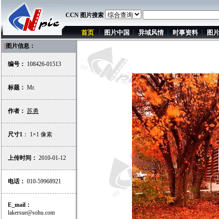
CCN 图片搜索
首页
图片中国
异域风情
时事资料
图
|
图片信息：
编号：
108426-01513
标题：
Mr.
作者：
苏勇
尺寸1
： 1×1 像素
上传时间：
2010-01-12
电话：
010-59968921
E_mail：
lakersue@sohu.com