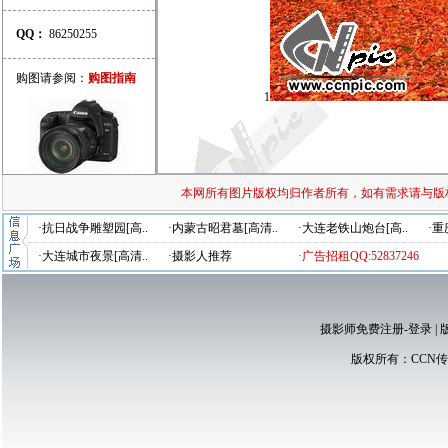
QQ：
86250255
购图请参阅：
购图指南
1
本网所有图片版权均归作者所有，如有需求请与版
·抗日战争雕塑园[高..
·内蒙古昭君墓[高清..
·大连老铁山炮台[高..
·重
·大连城市夜景[高清..
·摄影人推荐
·广告招租QQ:52837246
摄影师免费注册-登录
|
版权所有：
CCN