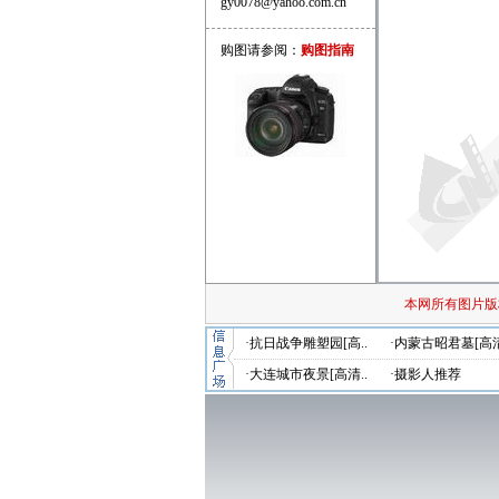
gy0078@yahoo.com.cn
购图请参阅：
购图指南
本网所有图片版
·抗日战争雕塑园[高..
·内蒙古昭君墓[高清
·大连城市夜景[高清..
·摄影人推荐