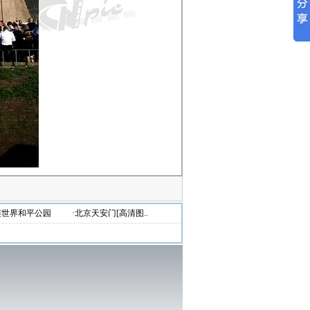
连世界和平公园
·北京天安门[高清图..