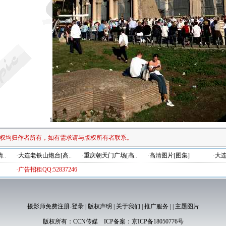
1
权均归作者所有，如有需求请与版权所有者联系。
..
·大连老铁山炮台[高..
·重庆朝天门广场[高..
·高清图片[图集]
·大
·广告招租QQ:52837246
摄影师免费注册-登录
|
版权声明
|
关于我们
|
推广服务
|
|
主题图片
版权所有：
CCN传媒
ICP备案：
京ICP备18050776号