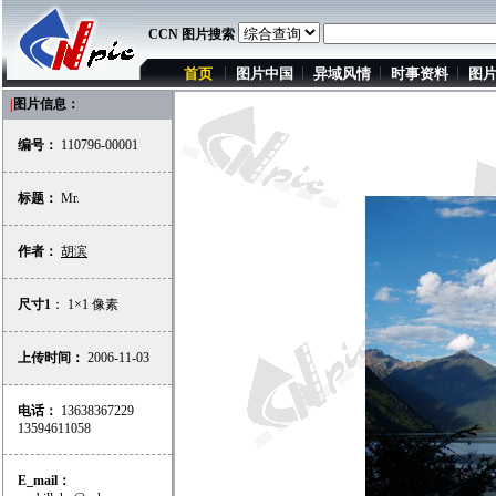
CCN 图片搜索
首页
图片中国
异域风情
时事资料
图
|
图片信息：
编号：
110796-00001
标题：
Mr.
作者：
胡滨
尺寸1
： 1×1 像素
上传时间：
2006-11-03
电话：
13638367229
13594611058
E_mail：