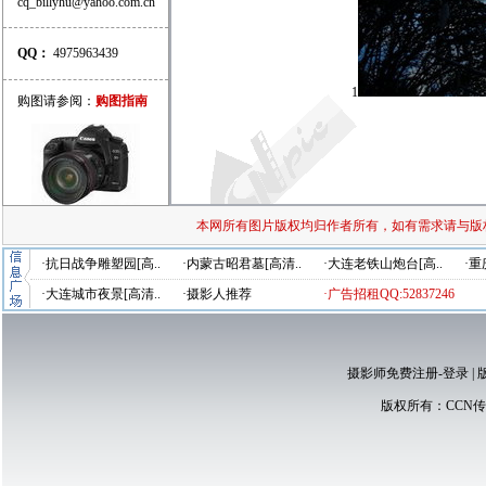
cq_billyhu@yahoo.com.cn
QQ：
4975963439
1
购图请参阅：
购图指南
本网所有图片版权均归作者所有，如有需求请与版
·抗日战争雕塑园[高..
·内蒙古昭君墓[高清..
·大连老铁山炮台[高..
·重
·大连城市夜景[高清..
·摄影人推荐
·广告招租QQ:52837246
摄影师免费注册-登录
|
版权所有：
CCN