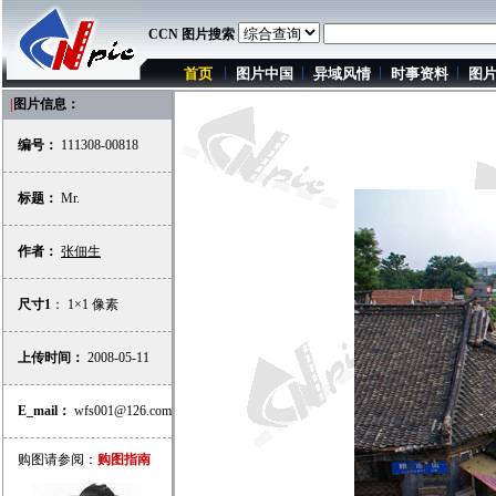
CCN 图片搜索
首页
图片中国
异域风情
时事资料
图
|
图片信息：
编号：
111308-00818
标题：
Mr.
作者：
张佃生
尺寸1
： 1×1 像素
上传时间：
2008-05-11
E_mail：
wfs001@126.com
购图请参阅：
购图指南