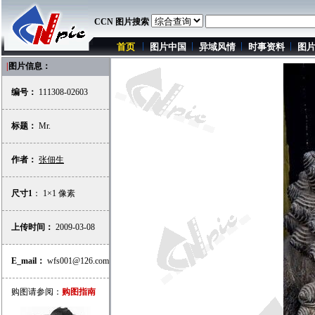
CCN 图片搜索
首页
图片中国
异域风情
时事资料
图
|
图片信息：
编号：
111308-02603
标题：
Mr.
作者：
张佃生
尺寸1
： 1×1 像素
上传时间：
2009-03-08
E_mail：
wfs001@126.com
购图请参阅：
购图指南