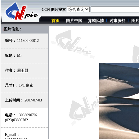
CCN 图片搜索
首页
图片中国
异域风情
时事资料
图
|
图片信息：
编号：
111806-00012
标题：
Mr.
作者：
周玉麒
尺寸1
： 1×1 像素
上传时间：
2007-07-03
电话：
13983096792
(023)63800762
E_mail：