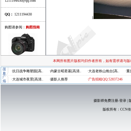
1211194430@qq.com
QQ：
1211194430
1
购图请参阅：
购图指南
本网所有图片版权均归作者所有，如有需求请与版
·抗日战争雕塑园[高..
·内蒙古昭君墓[高清..
·大连老铁山炮台[高..
·重
·大连城市夜景[高清..
·摄影人推荐
·广告招租QQ:52837246
摄影师免费注册-登录
|
版权所有：
CCN