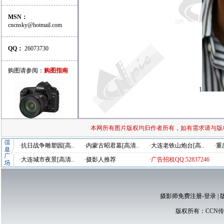
MSN：
cncnsky@hotmail.com
QQ：
26073730
购图请参阅：
购图指南
1
本网所有图片版权均归作者所有，如有需求请与版
·抗日战争雕塑园[高..
·内蒙古昭君墓[高清..
·大连老铁山炮台[高..
·重
·大连城市夜景[高清..
·摄影人推荐
·广告招租QQ:52837246
摄影师免费注册-登录
|
版权所有：
CCN