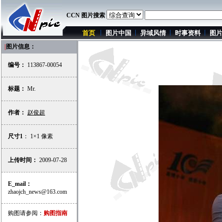
CCN 图片搜索
首页
图片中国
异域风情
时事资料
图
|
图片信息：
编号：
113867-00054
标题：
Mr.
作者：
赵俊超
尺寸1
： 1×1 像素
上传时间：
2009-07-28
E_mail：
zhaojch_news@163.com
购图请参阅：
购图指南