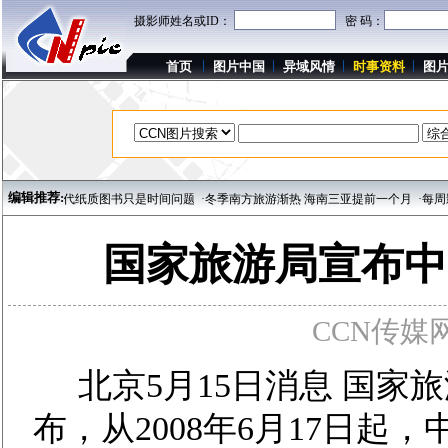
摄影师姓名或ID：
密 码：
首页
图片中国
异域风情
时事资料
图
编辑推荐:
到来 取代纸质图书只是时间问题
·冬季南方旅游渐热 海南三亚提前一个月
·每周影
国家旅游局宣布中
CCN传媒网 w
北京5月15日消息 国家
布，从2008年6月17日