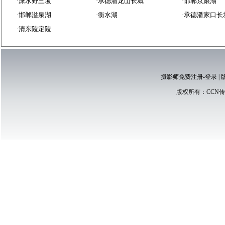
·
涞水野三坡
·
承德潘龙山长城
·
邯郸京娘湖
·
邯郸溢泉湖
·
衡水湖
·
承德潘家口长
·
清东陵定陵
摄影师免费注册-登录
|
版权所有：
CCN