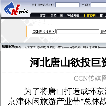
摄影师姓名或ID：
密 码：
首页
图片中国
异域风情
时事资料
图
编辑推荐:
孜巴塘风光
·充满神性张扬和想像力的艺术品——苗族银饰
·山东海滨城市——日照
·
河北唐山欲投巨
CCN传媒网 w
为了将唐山打造成环京津
京津休闲旅游产业带”总体