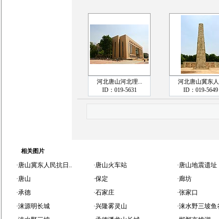
河北唐山河北理...
河北唐山冀东人..
ID：019-5631
ID：019-5649
相关图片
·
唐山冀东人民抗日..
·
唐山火车站
·
唐山地震遗址
·
唐山
·
保定
·
廊坊
·
承德
·
石家庄
·
张家口
·
涞源明长城
·
兴隆雾灵山
·
涞水野三坡鱼