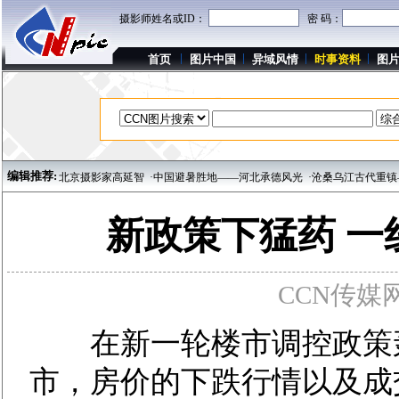
摄影师姓名或ID：
密 码：
首页
图片中国
异域风情
时事资料
图
编辑推荐:
：北京摄影家高延智
·中国避暑胜地——河北承德风光
·沧桑乌江古代重镇——重庆
新政策下猛药 
CCN传媒网 w
在新一轮楼市调控政策轰
市，房价的下跌行情以及成