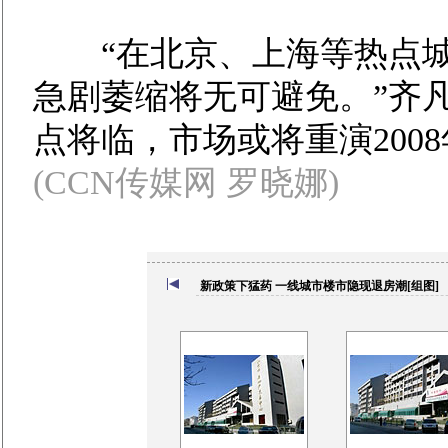
“在北京、上海等热点城
急剧萎缩将无可避免。”齐
点将临，市场或将重演2008
(CCN传媒网 罗晓娜)
新政策下猛药 一线城市楼市隐现退房潮[组图]