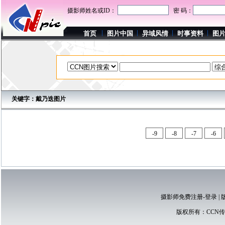
摄影师姓名或ID：
密 码：
首页
图片中国
异域风情
时事资料
图
关键字：戴乃迭图片
-9
-8
-7
-6
摄影师免费注册-登录
|
版权所有：
CCN