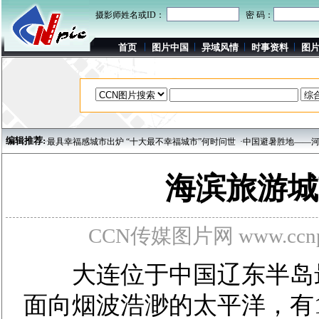
摄影师姓名或ID：
密 码：
首页
图片中国
异域风情
时事资料
图
编辑推荐:
片]
·最具幸福感城市出炉 “十大最不幸福城市”何时问世
·中国避暑胜地——河北承
海滨旅游城
CCN传媒图片网 www.ccnpi
大连位于中国辽东半岛最
面向烟波浩渺的太平洋，有1