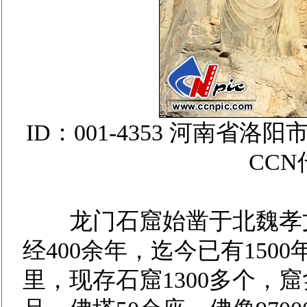
ID：001-4353 河南
CC
龙门石窟始凿于北魏孝文帝
经400余年，迄今已有150
里，现存石窟1300多个，窟龛