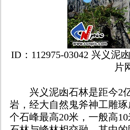
ID：112975-03042
片
兴义泥凼石林是距今2亿
岩，经大自然鬼斧神工雕琢
个石峰最高20米，一般高1
石林与峰林相交融。其中的