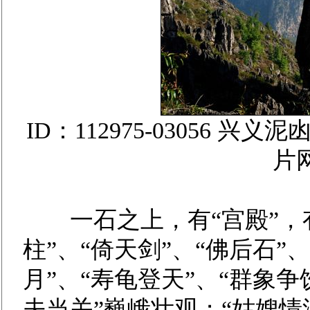
ID：112975-03056
片
一石之上，有“宫殿”，有
柱”、“倚天剑”、“佛后石”
月”、“寿龟登天”、“群象争
夫当关”巍峨壮观；“姑嫂情深