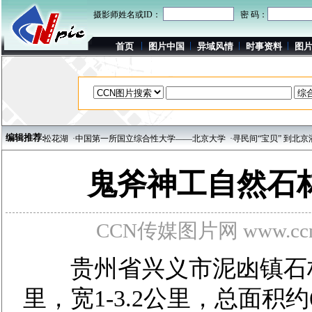
摄影师姓名或ID：
密 码：
首页
图片中国
异域风情
时事资料
图
编辑推荐:
林市松花湖
·中国第一所国立综合性大学——北京大学
·寻民间“宝贝” 到北京潘家园旧
鬼斧神工自然石
CCN传媒图片网 www.ccnp
贵州省兴义市泥凼镇石林
里，宽1-3.2公里，总面积