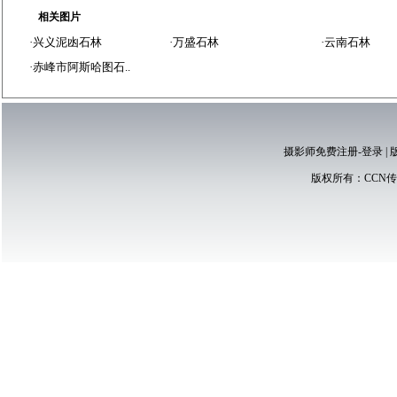
相关图片
·
兴义泥凼石林
·
万盛石林
·
云南石林
·
赤峰市阿斯哈图石..
摄影师免费注册-登录
|
版权所有：
CCN