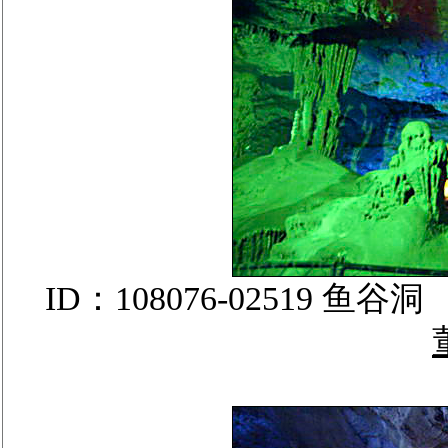
ID：108076-02519