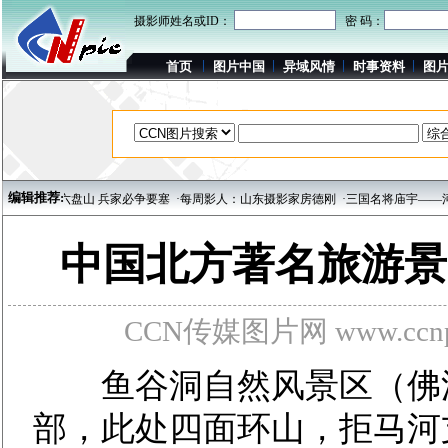
摄影师姓名或ID：
密 码：
首页
图片中国
异域风情
时事资料
图
编辑推荐:
夏固原六盘山 兵家必争要塞
·每周影人：山东摄影家房德刚
·三国名将庙宇——河北正
中国北方著名旅游景
CCN传媒图片网 www.ccnpi
鱼谷洞自然风景区（佛洞
部，此处四面环山，拒马河