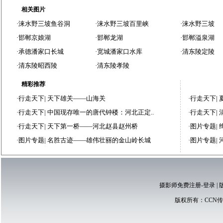
相关图片
·
涞水野三坡鱼谷洞
·
涞水野三坡百里峡
·
涞水野三坡
·
邯郸京娘湖
·
邯郸龙湖
·
邯郸溢泉湖
·
承德潘家口长城
·
宽城潘家口水库
·
清东陵定陵
·
清东陵昭西陵
·
清东陵孝陵
精彩推荐
·
行走天下
|
天下雄关——山海关
·
行走天下
|
·
行走天下
|
中国现存唯一的唐代钟楼：河北正定..
·
行走天下
|
·
行走天下
|
天下第一桥——河北赵县赵州桥
·
图片专题
|
·
图片专题
|
名胜古迹——雄伟壮丽的金山岭长城
·
图片专题
|
摄影师免费注册-登录
|
版权所有：
CCN