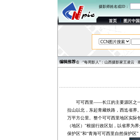
摄影师姓名或ID：
首页
图片中国
编辑推荐:
山——精美壮观的自然景色
·宜兴紫砂壶
·“每周影人”：山西摄影家王凌云
·塞舌尔库
可可西里——长江的主要源区之一，
拉山以北，东起青藏铁路，西迄省界。
万平方公里。整个可可西里地区实际包
（地区）”根据行政区划，以省界为界
保护区”和“青海可可西里自然保护区