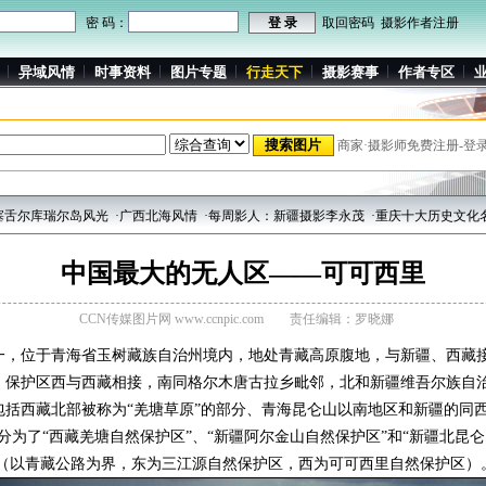
密 码：
取回密码
摄影作者注册
异域风情
时事资料
图片专题
行走天下
摄影赛事
作者专区
商家·摄影师免费注册-登
瑞尔岛风光
·广西北海风情
·每周影人：新疆摄影李永茂
·重庆十大历史文化名镇之中
中国最大的无人区——可可西里
CCN传媒图片网 www.ccnpic.com
责任编辑：罗晓娜
位于青海省玉树藏族自治州境内，地处青藏高原腹地，与新疆、西藏接
保护区西与西藏相接，南同格尔木唐古拉乡毗邻，北和新疆维吾尔族自治
括西藏北部被称为“羌塘草原”的部分、青海昆仑山以南地区和新疆的同
分为了“西藏羌塘自然保护区”、“新疆阿尔金山自然保护区”和“新疆北昆仑
”（以青藏公路为界，东为三江源自然保护区，西为可可西里自然保护区）