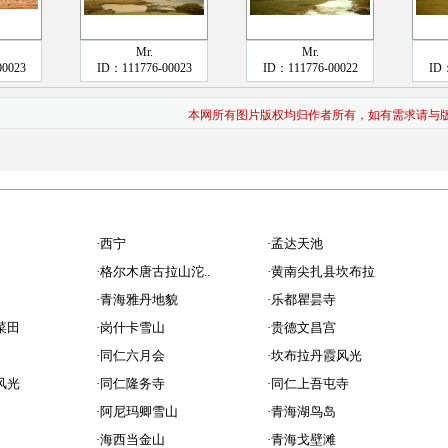
Mr.
Mr.
00023
ID：111776-00023
ID：111776-00022
ID：
本网所有图片版权均归作者所有，如有需求请与
·
西宁
·
孟达天池
·
格尔木唐古拉山沱..
·
黄南尖扎县坎布拉
·
青海雅丹地貌
·
乐都瞿昙寺
菜田
·
岗什卡雪山
·
贵德文昌宫
·
同仁六月会
·
坎布拉丹霞风光
风光
·
同仁隆务寺
·
同仁上吾屯寺
·
阿尼玛卿雪山
·
青海湖鸟岛
·
海西当金山
·
青海戈壁滩