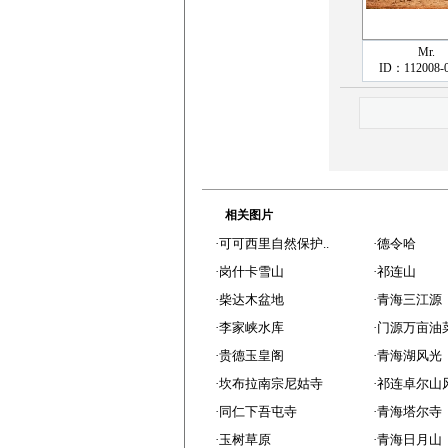
Mr.
ID：112008-
相关图片
·
可可西里自然保护..
·
德令哈
·
岗什卡雪山
·
祁连山
·
柴达木盆地
·
青海三江源
·
李家峡水库
·
门源万亩油
·
贵德玉皇阁
·
青海湖风光
·
坎布拉南宗尼姑寺
·
祁连卓尔山
·
同仁下吾屯寺
·
青海塔尔寺
·
玉树草原
·
青海日月山