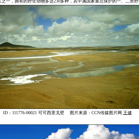
之一，拥有的野生动物多达230多种，其中属国家重点保护的一、二类野
ID：111776-00021 可可西里戈壁 图片来源：CCN传媒图片网
王健