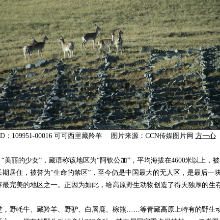
ID：109951-00016 可可西里藏羚羊 图片来源：CCN传媒图片网
方一心
美丽的少女”，藏语称该地区为“阿钦公加”，平均海拔在4600米以上，被
长期居住，被誉为“生命的禁区”，至今仍是中国最大的无人区，是最后一
存最完美的地区之一。正因为如此，给高原野生动物创造了得天独厚的生存
野牦牛、藏羚羊、野驴、白唇鹿、棕熊……等青藏高原上特有的野生动