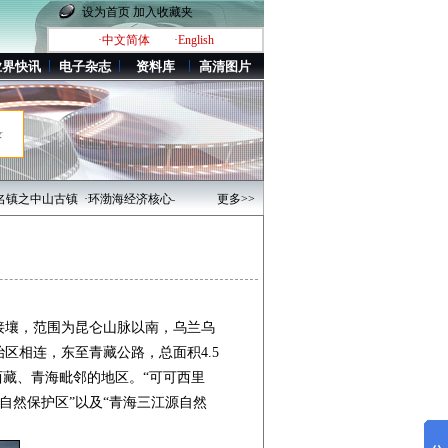
设为首页
加入收藏夹
·中文简体
·English
业界快讯
电子杂志
资料库
高清图片
录
山古镇
·环渤海经济核心——魅力四射新天津
更多>>
·北京CBD东扩 新增面积约3平方公里
·
壤，范围为昆仑山脉以南，乌兰乌
区相连，东至青藏公路，总面积4.5
西藏、青海毗邻的地区。“可可西里
自然保护区”以及“青海三江源自然
。