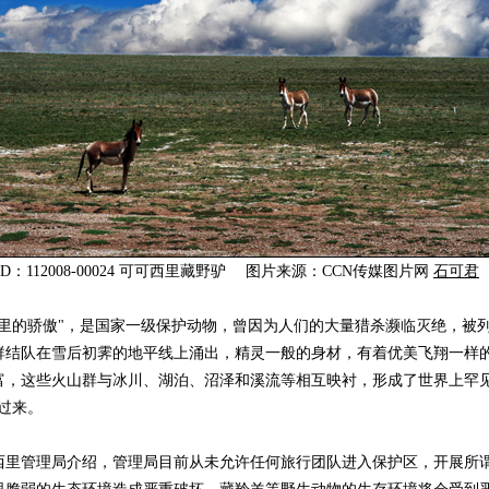
ID：112008-00024 可可西里藏野驴 图片来源：CCN传媒图片网
石可君
的骄傲"，是国家一级保护动物，曾因为人们的大量猎杀濒临灭绝，被
群结队在雪后初霁的地平线上涌出，精灵一般的身材，有着优美飞翔一样
富，这些火山群与冰川、湖泊、沼泽和溪流等相互映衬，形成了世界上罕见
过来。
管理局介绍，管理局目前从未允许任何旅行团队进入保护区，开展所谓