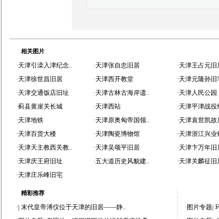
相关图片
·
天津引滦入津纪念..
·
天津张自忠旧居
·
天津王占元旧
·
天津徐世昌旧居
·
天津西开教堂
·
天津元隆孙旧
·
天津交通饭店旧址
·
天津古林古海岸遗..
·
天津人民公园
·
蓟县黄崖关长城
·
天津西站
·
天津平津战役纪
·
天津地铁
·
天津原奥匈帝国领..
·
天津袁世凯故
·
天津百货大楼
·
天津陶瓷博物馆
·
天津浙江兴业银
·
天津天主教西关教..
·
天津吴颂平旧居
·
天津卞万年旧
·
天津庆王府旧址
·
五大道历史风貌建..
·
天津关麟征旧
·
天津庄乐峰旧宅
精彩推荐
·|
末代皇帝溥仪位于天津的旧居——静..
·
图片专题
|