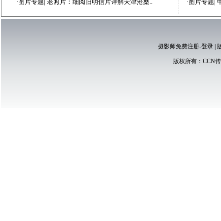
·
图片专题
|
老照片：细阅旧明信片详解天津沧桑..
·
图片专题
|
摄影师免费注册-登录
|
版权所有：
CCN