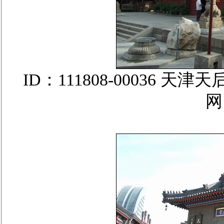
ID：111808-00036