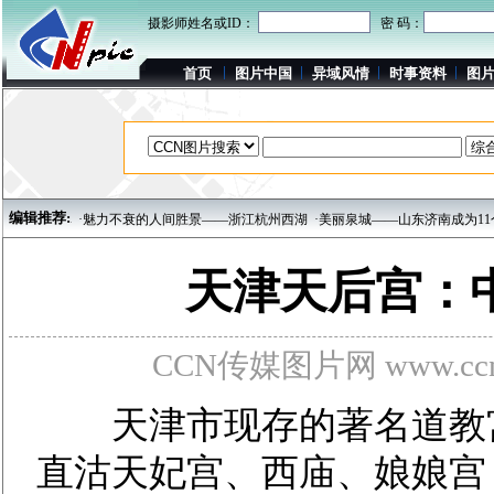
摄影师姓名或ID：
密 码：
首页
图片中国
异域风情
时事资料
图
编辑推荐:
·魅力不衰的人间胜景——浙江杭州西湖
·美丽泉城——山东济南成为11个地震重点监
天津天后宫：
CCN传媒图片网 www.ccnp
天津市现存的著名道教宫
直沽天妃宫、西庙、娘娘宫