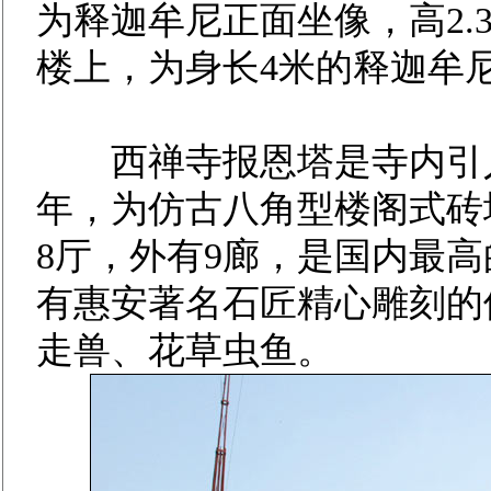
为释迦牟尼正面坐像，高2.
楼上，为身长4米的释迦牟
西禅寺报恩塔是寺内引人注
年，为仿古八角型楼阁式砖塔
8厅，外有9廊，是国内最
有惠安著名石匠精心雕刻的
走兽、花草虫鱼。