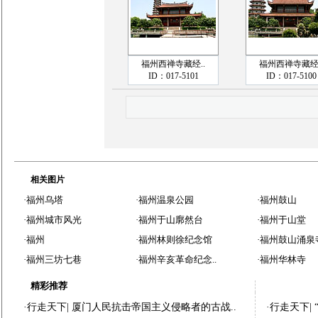
福州西禅寺藏经..
福州西禅寺藏经.
ID：017-5101
ID：017-5100
相关图片
·
福州乌塔
·
福州温泉公园
·
福州鼓山
·
福州城市风光
·
福州于山廓然台
·
福州于山堂
·
福州
·
福州林则徐纪念馆
·
福州鼓山涌泉
·
福州三坊七巷
·
福州辛亥革命纪念..
·
福州华林寺
精彩推荐
·
行走天下
|
厦门人民抗击帝国主义侵略者的古战..
·
行走天下
|