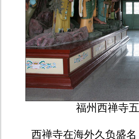
福州西禅寺
西禅寺在海外久负盛名，