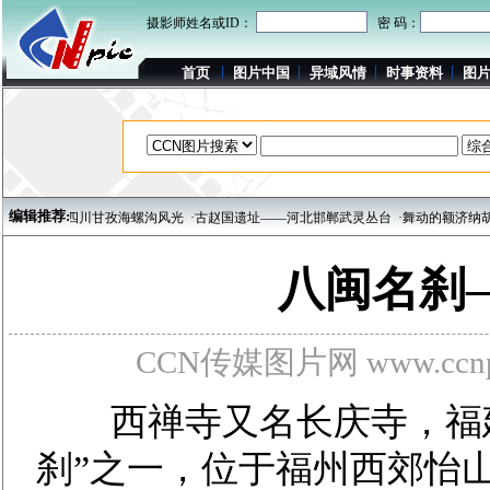
摄影师姓名或ID：
密 码：
首页
图片中国
异域风情
时事资料
图
编辑推荐:
·四川甘孜海螺沟风光
·古赵国遗址——河北邯郸武灵丛台
·舞动的额济纳胡杨 坚韧依
八闽名刹
CCN传媒图片网 www.ccnpi
西禅寺又名长庆寺，福建
刹”之一，位于福州西郊怡