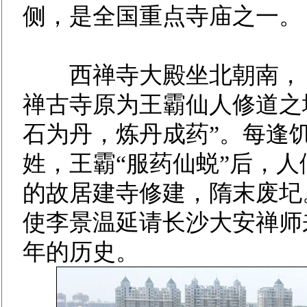
侧，是全国重点寺庙之一。
西禅寺大殿坐北朝南， 
禅古寺原为王霸仙人修道之
石为丹，炼丹成药”。每逢
姓，王霸“服药仙蜕”后，
的故居建寺修建，隋末废圮
使李景温延请长沙大安禅师
年的历史。