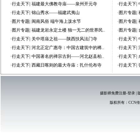
·
行走天下
|
福建最大佛教寺庙——泉州开元寺
·
行走天下
|
·
行走天下
|
锦山秀水——福建武夷山
·
图片专题
|
·
图片专题
|
闽南风俗 端午海上泼水节
·
图片专题
|
·
图片专题
|
福建龙岩永定土楼 独一无二的世界民..
·
图片专题
|
·
行走天下
|
关中塔庙之祖——陕西扶风法门寺
·
行走天下
|
·
行走天下
|
河北正定广惠寺：中国古建筑中的稀..
·
行走天下
|
·
行走天下
|
中国著名的禅宗古刹——河北赵县柏..
·
行走天下
|
·
行走天下
|
西藏日喀则的最大寺庙：扎什伦布寺
·
行走天下
|
摄影师免费注册-登录
|
版权所有：
CCN