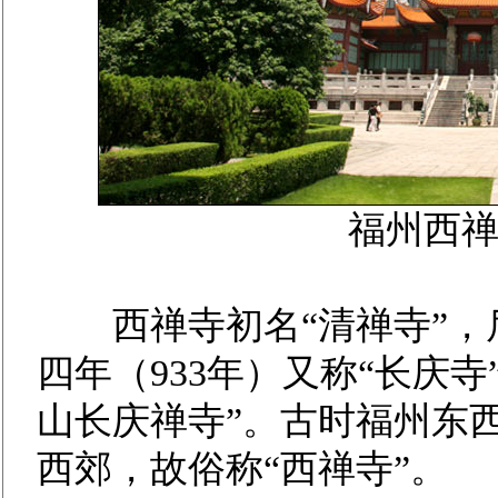
福州西
西禅寺初名“清禅寺”，后
四年（933年）又称“长庆寺
山长庆禅寺”。古时福州东
西郊，故俗称“西禅寺”。