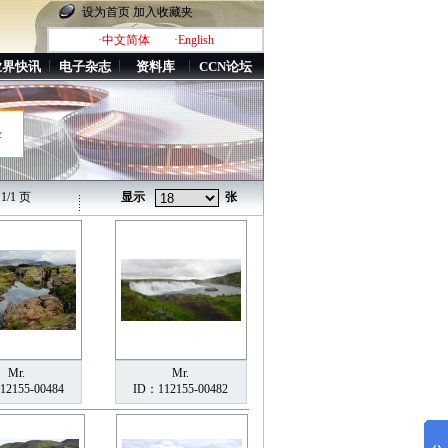
设为首页
加入收藏夹
·中文简体
·English
业界快讯
电子杂志
资料库
CCN论坛
录
/1 页
显示
张
Mr.
Mr.
12155-00484
ID：112155-00482