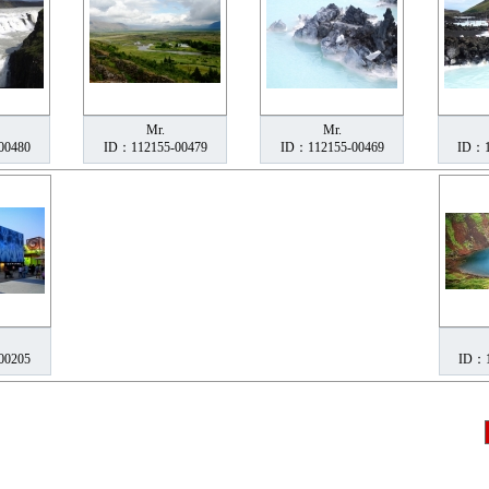
Mr.
Mr.
00480
ID：112155-00479
ID：112155-00469
ID：1
00205
ID：1