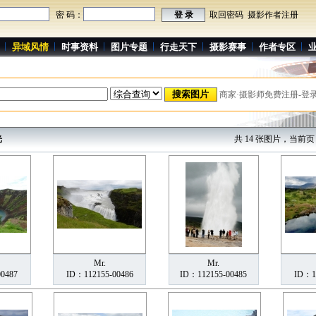
密 码：
取回密码
摄影作者注册
异域风情
时事资料
图片专题
行走天下
摄影赛事
作者专区
商家·摄影师免费注册-登
光
共 14 张图片，当前页 1
Mr.
Mr.
0487
ID：112155-00486
ID：112155-00485
ID：1