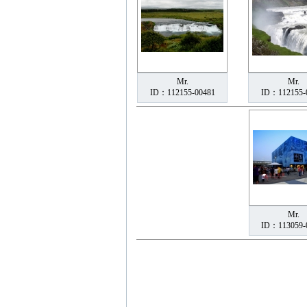
Mr.
Mr.
ID：112155-00481
ID：112155-
Mr.
ID：113059-