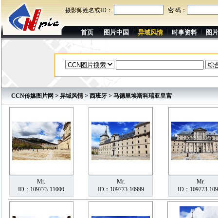
摄影师姓名或ID：
密 码：
首页
图片中国
异域风情
时事资料
图
CCN传媒图片网
>
异域风情
>
西班牙
> 马德里埃斯科瑞亚皇宫
Mr.
Mr.
Mr.
ID：109773-11000
ID：109773-10999
ID：109773-109