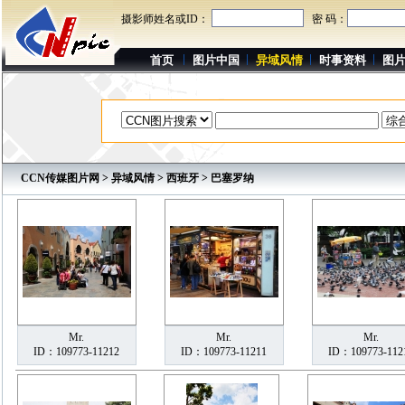
摄影师姓名或ID：
密 码：
首页
图片中国
异域风情
时事资料
图
CCN传媒图片网
>
异域风情
>
西班牙
> 巴塞罗纳
Mr.
Mr.
Mr.
ID：109773-11212
ID：109773-11211
ID：109773-112