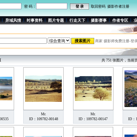
密 码：
取回密码
摄影作者注册
异域风情
时事资料
图片专题
行走天下
摄影赛事
作者专区
商家·摄影师免费注册-登
原
共 751 张图片，当前页 
Mr.
Mr.
00535
ID：109782-00148
ID：109782-00147
ID：1