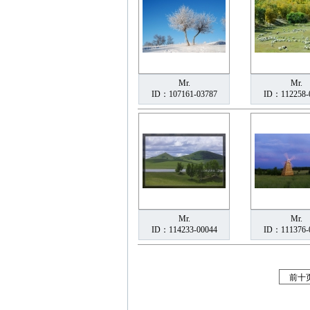
Mr.
Mr.
ID：107161-03787
ID：112258-
Mr.
Mr.
ID：114233-00044
ID：111376-
前十