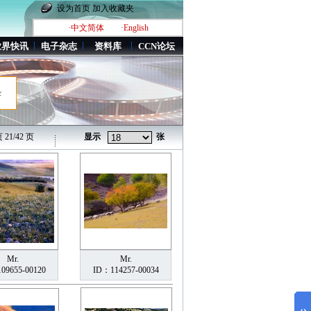
设为首页
加入收藏夹
·中文简体
·English
业界快讯
电子杂志
资料库
CCN论坛
录
21/42 页
显示
张
Mr.
Mr.
09655-00120
ID：114257-00034