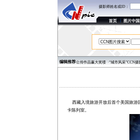
摄影师姓名或ID：
首页
图片中国
编辑推荐:
功夫
·“秋雅冬韵”CCN摄影月赛投稿开始 上传作品赢大奖喽
·“城市风采”CCN摄影
西藏入境旅游开放后首个美国旅游团
卡陈列室。