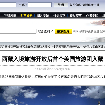
密 码：
取回密码
摄影作者注册
异域风情
时事资料
图片专题
行走天下
摄影赛事
作者专区
商家·摄影师免费注册-登
月赛投稿开始 赶紧上传作品赢取大奖喽
·凄楚残荷遗韵 唯美动人
·合肥市蜀山区井岗镇
西藏入境旅游开放后首个美国旅游团入藏
CCN传媒网 www.ccnpic.com
队26日晚间抵达拉萨，27日他们游览了拉萨著名寺庙大昭寺和老城区八