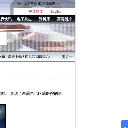
设为首页
加入收藏夹
·中文简体
·English
业界快讯
电子杂志
资料库
高清图片
录
·庆祝中华人民共和国建国六十周年之能源产业发展及成果图片荟萃
更多>>
·古老神秘的南方
廓街，参观了西藏自治区藏医院的唐