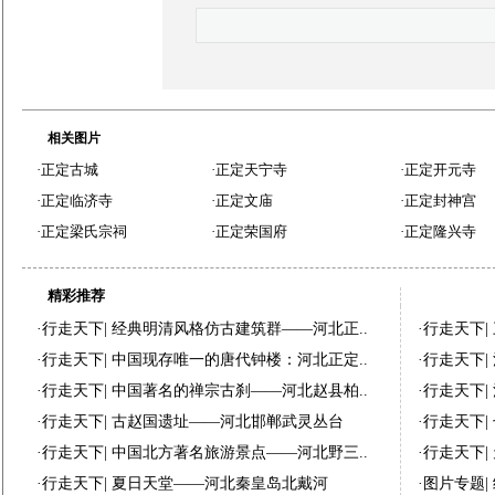
相关图片
·
正定古城
·
正定天宁寺
·
正定开元寺
·
正定临济寺
·
正定文庙
·
正定封神宫
·
正定梁氏宗祠
·
正定荣国府
·
正定隆兴寺
精彩推荐
·
行走天下
|
经典明清风格仿古建筑群——河北正..
·
行走天下
|
·
行走天下
|
中国现存唯一的唐代钟楼：河北正定..
·
行走天下
|
·
行走天下
|
中国著名的禅宗古刹——河北赵县柏..
·
行走天下
|
·
行走天下
|
古赵国遗址——河北邯郸武灵丛台
·
行走天下
|
·
行走天下
|
中国北方著名旅游景点——河北野三..
·
行走天下
|
·
行走天下
|
夏日天堂——河北秦皇岛北戴河
·
图片专题
|