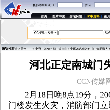
摄影师姓名或ID：
密 码：
首页
图片中国
异域风情
时事资料
图
编辑推荐:
方著名旅游景点——河北野三坡鱼谷洞
·武当山：中国著名道教名山
·每周影人：吉林
河北正定南城门
CCN传媒网 w
2月18日晚8点19分，2
门楼发生火灾，消防部门立