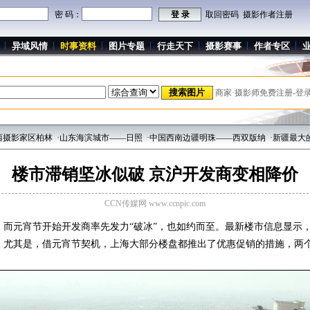
密 码：
取回密码
摄影作者注册
异域风情
时事资料
图片专题
行走天下
摄影赛事
作者专区
商家·摄影师免费注册-登
·山东海滨城市——日照
·中国西南边疆明珠——西双版纳
·新疆最大的佛教文化遗址
楼市滞销坚冰似破 京沪开发商变相降价
CCN传媒网 www.ccnpic.com
元宵节开始开发商率先发力“破冰”，也如约而至。最新楼市信息显示，
势。尤其是，借元宵节契机，上海大部分楼盘都推出了优惠促销的措施，两