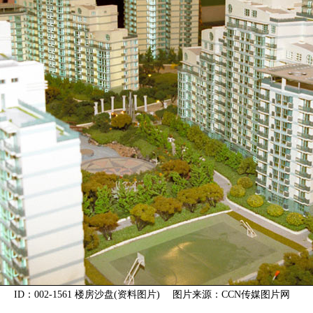
ID：002-1561 楼房沙盘(资料图片) 图片来源：CCN传媒图片网