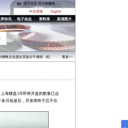
设为首页
加入收藏夹
·中文简体
·English
业界快讯
电子杂志
资料库
高清图片
录
克孜尔千佛洞
·优秀影人：陕西摄影家——王保卫
更多>>
·每周影人：新疆摄影家——徐宏斌
上海楼盘3月即将开盘的数量已达
个多月低迷后，开发商终于忍不住