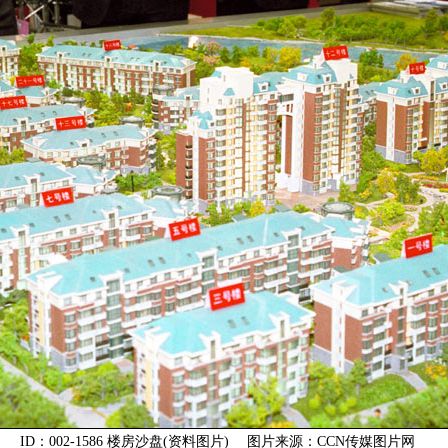
ID：002-1586 楼房沙盘(资料图片) 图片来源：CCN传媒图片网