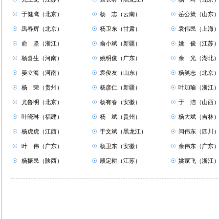
☉
于健鹰（北京）
☉
杨 志（云南）
☉
岳公策（山东
☉
禹春辉（北京）
☉
杨卫东（甘肃）
☉
袁伟民（上海
☉
俞 坚（浙江）
☉
俞小斌（新疆）
☉
姚 俊（江苏
☉
杨喜生（河南）
☉
姚明俊（广东）
☉
余 光（湖北
☉
晏立海（河南）
☉
袁俊友（山东）
☉
杨笑志（北京
☉
杨 荣（贵州）
☉
杨彦仁（新疆）
☉
叶加瑜（浙江
☉
尤鲁明（北京）
☉
杨有春（安徽）
☉
于 洁（山西
☉
叶晓琳（福建）
☉
杨 斌（贵州）
☉
杨大斌（吉林
☉
杨虎虎（江西）
☉
于文斌（黑龙江）
☉
闫伟东（四川
☉
叶 伟（广东）
☉
杨卫东（安徽）
☉
余伟东（广东
☉
杨振民（陕西）
☉
殷定耕（江苏）
☉
姚家飞（浙江