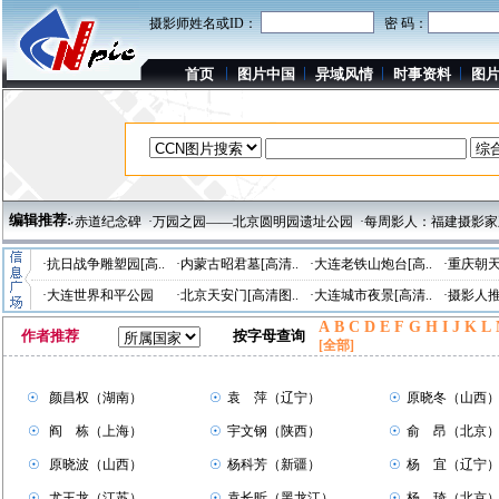
摄影师姓名或ID：
密 码：
首页
图片中国
异域风情
时事资料
图
编辑推荐:
丹花
·基多赤道纪念碑
·万园之园——北京圆明园遗址公园
·每周影人：福建摄影家王
·抗日战争雕塑园[高..
·内蒙古昭君墓[高清..
·大连老铁山炮台[高..
·重庆朝天
·大连世界和平公园
·北京天安门[高清图..
·大连城市夜景[高清..
·摄影人
A
B
C
D
E
F
G
H
I
J
K
L
作者推荐
按字母查询
[全部]
☉
颜昌权（湖南）
☉
袁 萍（辽宁）
☉
原晓冬（山西
☉
阎 栋（上海）
☉
宇文钢（陕西）
☉
俞 昂（北京
☉
原晓波（山西）
☉
杨科芳（新疆）
☉
杨 宜（辽宁
☉
尤王龙（江苏）
☉
袁长昕（黑龙江）
☉
杨 琦（北京