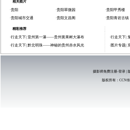
相关图片
·
贵阳
·
贵阳翠微园
·
贵阳甲秀楼
·
贵阳城市交通
·
贵阳文昌阁
·
贵阳青岩古镇
精彩推荐
·
行走天下
|
亚州第一瀑——贵州黄果树大瀑布
·
行走天下
|
·
行走天下
|
黔北明珠——神秘的贵州赤水风光
·
图片专题
|
摄影师免费注册-登录
|
版权所有：
CCN