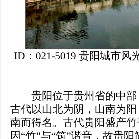
ID：021-5019 贵阳
贵阳位于贵州省的中部，
古代以山北为阴，山南为阳
南而得名。古代贵阳盛产竹
因“竹”与“筑”谐音，故贵阳