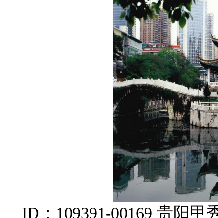
ID：109391-00169