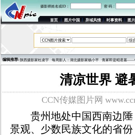
摄影师姓名或ID：
密 码：
首页
图片中国
异域风情
时事资料
图
编辑推荐:
陕西摄影家杜凌宇
·每周影人：湖北摄影家杨小平
·青冢即是昭君墓——中国最大的汉
清凉世界 避
CCN传媒图片网 www.ccnp
贵州地处中国西南边陲，
景观、少数民族文化的省份