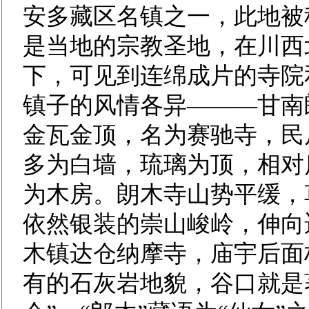
安多藏区名镇之一，此地被
是当地的宗教圣地，在川西
下，可见到连绵成片的寺院
镇子的风情各异———甘南
金瓦金顶，名为赛驰寺，民
多为白墙，琉璃为顶，相对
为木房。朗木寺山势平缓，
依然银装的崇山峻岭，伸向
木镇达仓纳摩寺，庙宇后面
有的石灰岩地貌，谷口就是