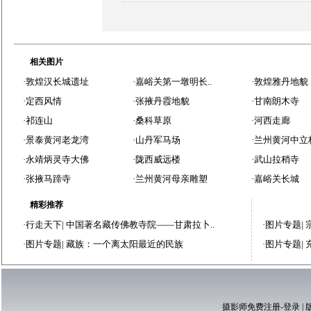
相关图片
·
敦煌汉长城遗址
·
嘉峪关第一墩明长..
·
敦煌雅丹地貌
·
定西风情
·
张掖丹霞地貌
·
甘南朗木寺
·
祁连山
·
桑科草原
·
河西走廊
·
景泰黄河老龙湾
·
山丹军马场
·
兰州黄河中立
·
永靖炳灵寺大佛
·
陇西威远楼
·
武山拉稍寺
·
张掖马蹄寺
·
兰州黄河母亲雕塑
·
嘉峪关长城
精彩推荐
·
行走天下
|
中国著名藏传佛教寺院——甘肃拉卜..
·
图片专题
|
·
图片专题
|
藏族：一个离太阳最近的民族
·
图片专题
|
摄影师免费注册-登录
|