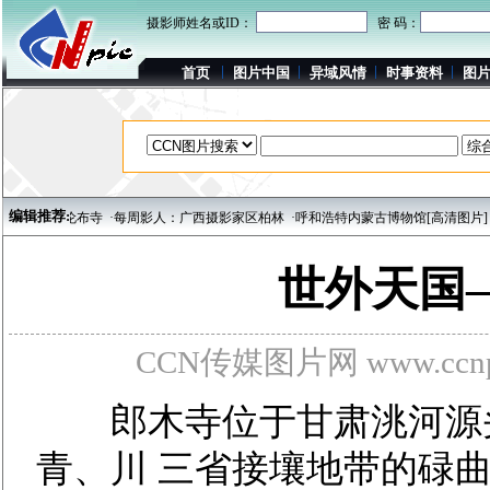
摄影师姓名或ID：
密 码：
首页
图片中国
异域风情
时事资料
图
编辑推荐:
什伦布寺
·每周影人：广西摄影家区柏林
·呼和浩特内蒙古博物馆[高清图片]
·吉林市
世外天国
CCN传媒图片网 www.ccnpi
郎木寺位于甘肃洮河源头
青、川 三省接壤地带的碌曲