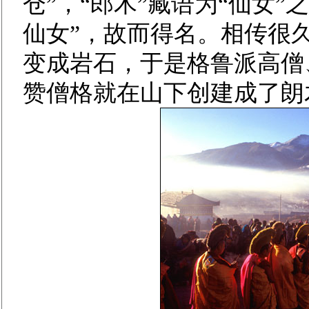
仓”，“郎木”藏语为“仙女
仙女”，故而得名。相传很
变成岩石，于是格鲁派高僧
赞僧格就在山下创建成了朗