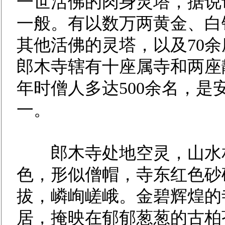
一世活佛的肉身灵塔，据说
一般。有以数万两黄金、白
其他活佛的灵塔，以及70
郎木寺辖有十座属寺和两座静
年时僧人多达500余名，
一。
郎木寺处地空灵，山水相
色，形似僧帽，寺东红色砂
拔，嶙峋嵯峨。金碧辉煌的
居，掩映在郁郁葱葱的古柏