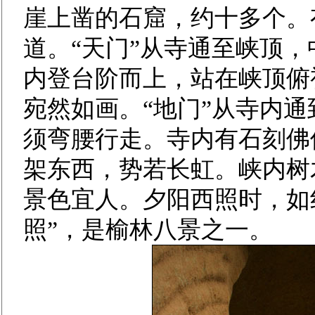
崖上凿的石窟，约十多个。有
道。“天门”从寺通至峡顶，
内登台阶而上，站在峡顶俯
宛然如画。“地门”从寺内
须弯腰行走。寺内有石刻佛
架东西，势若长虹。峡内树
景色宜人。夕阳西照时，如
照”，是榆林八景之一。