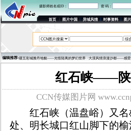
摄影师姓名或ID：
密 码：
首页
图片中国
异域风情
时事资料
图
编辑推荐:
疆五彩城雅丹地貌——光怪陆离的梦幻世界
·大漠风情浪漫沙都——感受宁夏中卫独特
红石峡——陕
CCN传媒图片网 www.ccnpi
红石峡（温盘峪）又名雄
处、明长城口红山脚下的榆