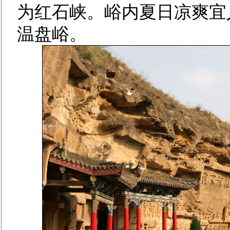
为红石峡。峪内夏日凉爽宜
温盘峪。