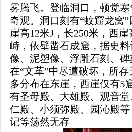
雾腾飞。登临洞口，顿觉寒
奇观。洞口刻有“蚊窟龙窝
崖高12米J，长250米，西
峙，依壁凿石成窟，据史料
像、泥塑像、浮雕石刻、碑
在“文革”中尽遭破坏，所存
多分布在东崖，西崖仅有5
有圣母殿、大雄殿、观音堂
仁殿、小须弥殿、园沁殿等
记等荡然无存