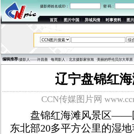
摄影师姓名或ID：
密 码：
首页
图片中国
异域风情
时事资料
图
编辑推荐:
影人——许昌善
·每周影人：北京摄影家张旭
·美丽的呼伦贝尔大草原
·千载古城水流
辽宁盘锦红海
CCN传媒图片网 www.ccnp
盘锦红海滩风景区——国
东北部20多平方公里的湿