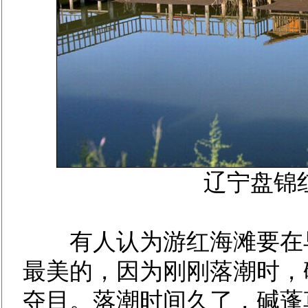
辽宁盘锦
有人认为游红海滩要在早
最美的，因为刚刚落潮时，
夺目。落潮时间久了，碱蓬