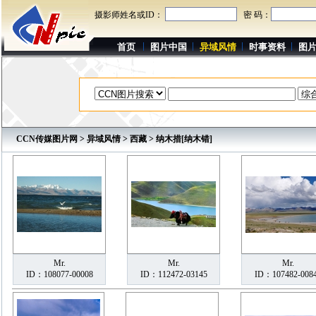
摄影师姓名或ID：
密 码：
首页
图片中国
异域风情
时事资料
图
CCN传媒图片网
>
异域风情
>
西藏
> 纳木措[纳木错]
Mr.
Mr.
Mr.
ID：108077-00008
ID：112472-03145
ID：107482-008