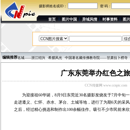
摄影师姓名或ID：
密 码：
首页
图片中国
异域风情
时事资料
图
编辑推荐:
水上的江南名城——浙江绍兴
·希腊风光
·中国著名藏传佛教寺院——甘肃拉卜楞寺
·
广东东莞举办红色之
CCN传媒网 www.ccnpic.com
为迎接祖60华诞，8月9日东莞近30名摄影发烧友于7月中旬
走进遵义、仁怀、赤水、茅台、土城等地，进行了为期6天的采
之后，经过精心挑选和制作出100余幅佳作。吸引不少市民前来