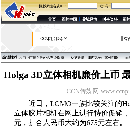
摄影师姓名或ID：
密 码：
首页
图片中国
异域风情
时事资料
图
编辑推荐:
端午海上泼水节
·西藏之旅的钻石级选择——林芝鲁朗
·川西风光
·塞外明珠——向海
Holga 3D立体相机廉价上币
CCN传媒网 www.ccnpi
近日，LOMO一族比较关注的HoLG
立体胶片相机在网上进行特价促销，
元，折合人民币大约为675元左右。