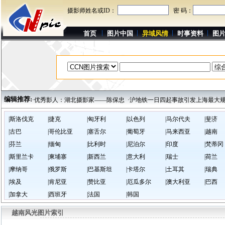
摄影师姓名或ID：
密 码：
首页
图片中国
异域风情
时事资料
图
编辑推荐:
—马文泰
·优秀影人：湖北摄影家——陈保忠
·沪地铁一日四起事故引发上海最大规
|斯洛伐克
|捷克
|匈牙利
|以色列
|马尔代夫
|斐济
|古巴
|哥伦比亚
|塞舌尔
|葡萄牙
|马来西亚
|越南
|芬兰
|缅甸
|比利时
|尼泊尔
|印度
|梵蒂冈
|斯里兰卡
|柬埔寨
|新西兰
|意大利
|瑞士
|荷兰
|摩纳哥
|俄罗斯
|巴基斯坦
|卡塔尔
|土耳其
|瑞典
|埃及
|肯尼亚
|赞比亚
|厄瓜多尔
|澳大利亚
|巴西
|加拿大
|西班牙
|法国
|韩国
越南风光图片索引