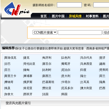
摄影师姓名或ID：
密 码：
首页
图片中国
异域风情
时事资料
图
编辑推荐:
·环崇明岛国际女子公路自行赛摄影比赛即将开始 超级大奖等您拿
·西南多省持续严重干
|斯洛伐克
|捷克
|匈牙利
|以色列
|马尔代夫
|斐济
|古巴
|哥伦比亚
|塞舌尔
|葡萄牙
|马来西亚
|越南
|芬兰
|缅甸
|比利时
|尼泊尔
|印度
|梵蒂冈
|斯里兰卡
|柬埔寨
|新西兰
|意大利
|瑞士
|荷兰
|摩纳哥
|俄罗斯
|巴基斯坦
|卡塔尔
|土耳其
|瑞典
|埃及
|肯尼亚
|赞比亚
|厄瓜多尔
|澳大利亚
|巴西
|加拿大
|西班牙
|法国
|韩国
斐济风光图片索引