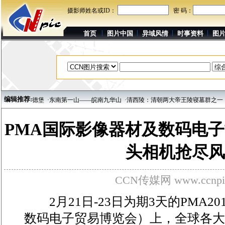
摄影师姓名或ID：
密 码：
首页
图片中国
异域风情
时事资料
图
编辑推荐:
海德堡
·东南第一山——皖南九华山
·清西陵：清朝两大帝王陵寝墓群之一
·河南登封
PMA国际影像器材及数码电子
头相机抢尽风
CCN传媒网 www.ccnpi
2月21日-23日为期3天的PMA2
数码电子贸易博览会）上，全球各大