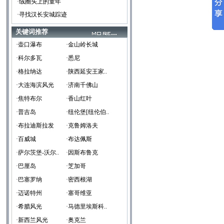
·绒圈头上的童年
·寻找汉长安城踪迹
关键词推荐
·壶口瀑布
·金山岭长城
·科尔多瓦
·悉尼
·格拉纳达
·陕西延安王家..
·大连海滨风光
·济南千佛山
·焦特布尔
·香山红叶
·普吉岛
·纽伦堡[纽伦伯..
·布拉迪斯拉发
·克鲁姆洛夫
·百威城
·布达佩斯
·萨尔茨堡-沃尔..
·因斯布鲁克
·巴厘岛
·芝加哥
·巴塞罗纳
·密西根湖
·迈诺特州
·塞哥维亚
·希腊风光
·马德里埃斯科..
·新西兰风光
·奥克兰