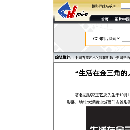
摄影师姓名或ID：
首页
图片中国
编辑推荐:
·杭州西湖风光美景
·重庆大足石刻：中国石窟艺术的璀璨明珠
·美国纽约大都会博
“生活在金三角的
著名摄影家王艺忠先生于10月17
影展。地址大观商业城西门吉銳影