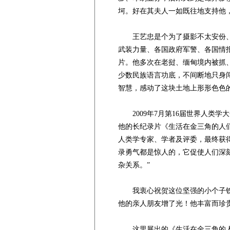
坷。好在其夫人一如既往地支持他，
王艺忠是个为了摄影不太安份、颇
武装力量、各国政府军警、各国情
片。他多次在老挝、缅甸境内被抓
少数民族语言功底，不间断地只身
智慧，感动了这块土地上形形色色的
2009年7月第16届世界人类学
他的长纪录片《生活在金三角的人
人类学专家、学者及评委，最终获
录勇气都是惊人的，它促使人们深
杂关系。”
我衷心祝贺这位坚强的小个子铁人
他的亲人朋友增了光！他丰富而珍
这里展出的《生活在金三角的人