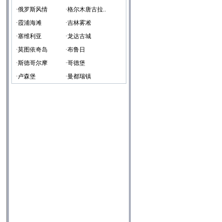
·俄罗斯风情
·格尔木唐古拉..
·霞浦海滩
·吉林雾凇
·塞维利亚
·龙达古城
·莫图依奇岛
·布鲁日
·斯德哥尔摩
·哥德堡
·卢森堡
·曼都瑞镇