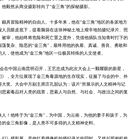
他毅然从商业摄影转向了“金三角”的探秘摄影。
具冒险精神的自由人。十多年来，他在“金三角”地区的各派地方
报人员眼皮底下，提着脑袋在这块神秘土地上艰辛地拍摄纪录片、照
、被审，他始终将危险和死亡置之度外，凭借他插队当知青时打下的
闯荡复杂、险恶的“金三角”，最终用他的执着、真诚、善良、勇敢和
人，使他成为“金三角”地区一位极其特殊的人文使者。
大会在中国云南昆明召开，王艺忠成为此次大会上一颗耀眼的新星，
们》，全方位展现了金三角毒源地的生存现实，征服了与会的中、外
得大奖。大会中方副主席庄孔韶认为：该片“所展示的人文精神与记
刻思索毒品对人类的戕害，思索人与自然、与社会、与政治之间的复
！他终于为“金三角”，为中国，为云南，为他的妻子和孩子，为
贵的金三角影像，是人类不可多得的人文精神史料。
们》摄影展，是他扛着摄像机拍摄纪录片的同时，又抓起照相机抢