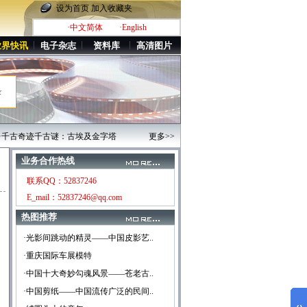
设为首页
加入收藏夹
·中文简体
·English
业界快讯
电子杂志
资料库
高清图片
录
千古谜：古埃及金字塔
·澳洲风光
·广州黄埔军校旧址纪念馆
更多>>
·世界上最大的宫殿——
业务合作热线
联系QQ：52837246
E_mail：52837246@qq.com
热图推荐
·光影间跳动的精灵——中国皮影艺..
·重庆国际车展模特
·中国十大奇妙勾魂风景——苍老古..
·中国剪纸——中国流传广泛的民间..