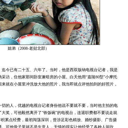
姐弟（2008-老挝北部）
迄今已有二十五、六年了。当时，他是西双版纳电视台记者，我是
采访，住他家那间卧室兼暗房的小屋。白天他用“嘉陵80型”小摩托
回来就在小屋里冲洗放大他的照片，我当即就点评他拍到的好照片，
切的人，优越的电视台记者身份他说不要就不要，当时他主拍的电
了大奖，可他毅然离开了“铁饭碗”的电视台，连退职费都不要说走就
影创作积累点经费，最初闯荡深圳，曾涉足彩色精放、婚纱摄影、广告摄
楼。可他骨子里就不是生意人，无情的现实让他经受了各种人间坎