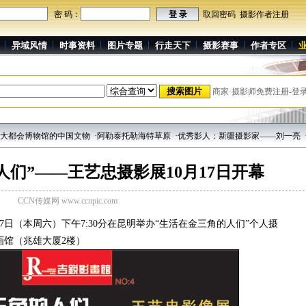
密 码：
取回密码
摄影作者注册
异域风情
时事资料
图片专题
行走天下
摄影赛事
作者专区
商家·摄影师免费注册-登
物馆的中国文物
·阿勒泰托勒海特草原
·优秀影人：新疆摄影家——刘一亮
·千古奇迹
人们”——王艺忠摄影展10月17日开幕
CCN传媒网 www.ccnpic.com
日（本周六）下午7:30分在昆明举办“生活在金三角的人们”个人摄
画馆（兆雄大厦2楼）