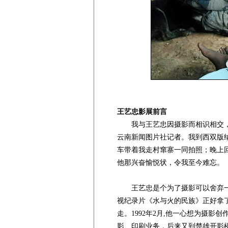
王艺忠影展前言
我与王艺忠因摄影而相识相交，
云南新闻图片社记者。我到西双版纳
车带着我走村窜寨一同拍照；晚上
他那兴奋愉悦状，令我至今难忘。
王艺忠是个为了摄影可以舍弃一
视纪录片《水与火的民族》正好拿
走。1992年2月,他一心想为摄
影、印刷业务，后来又到楚雄开影