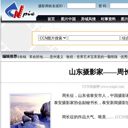
摄影师姓名或ID：
密 码：
首页
图片中国
异域风情
时事资料
图
编辑推荐:
富豪很有钱
·革命胜地——贵州遵义
·敦煌：世界艺术宝库里的一颗明珠
·优秀影人
山东摄影家——周
CCN传媒网 www.ccnpic.com
周长征，山东省泰安市人，中国摄影家
泰安摄影家协会副秘书长，泰安新闻摄影
周长征的作品大气、唯美……
(CCN