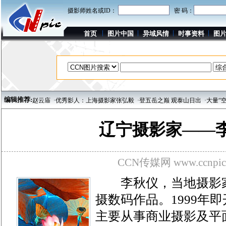
摄影师姓名或ID：
密 码：
首页
图片中国
异域风情
时事资料
图
编辑推荐:
正定赵云庙
·优秀影人：上海摄影家张弘毅
·登五岳之巅 观泰山日出
·大量“空城”
辽宁摄影家——
CCN传媒网 www.ccnpic
李秋仪，当地摄影家
摄数码作品。1999年
主要从事商业摄影及平