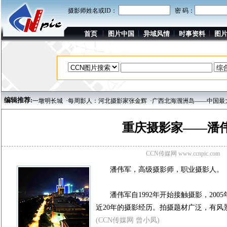
摄影师姓名或ID：
密 码：
首页
图片中国
异域风情
时事资料
图
编辑推荐:
嘉峪关第一墩明长城
·每周影人：河北摄影家张金辉
·广西北海涠洲岛——中国最大的
重庆摄影家——潘
CCN传媒网 www.ccnpic.com
潘伟军，高级摄影师，职业摄影人。
潘伟军自1992年开始接触摄影，200
近20年的摄影经历。拍摄题材广泛，有风
(CCN传媒网 曾小凤)