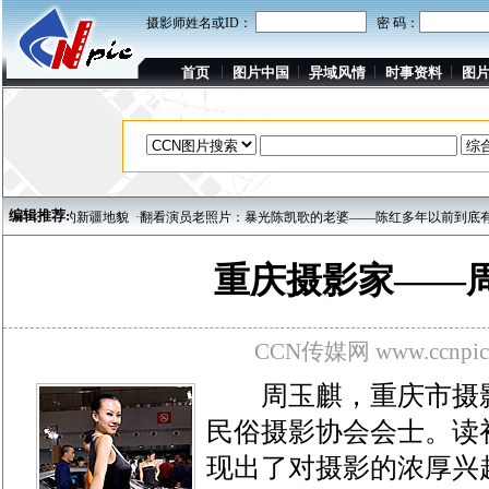
摄影师姓名或ID：
密 码：
首页
图片中国
异域风情
时事资料
图
编辑推荐:
外星色彩的新疆地貌
·翻看演员老照片：暴光陈凯歌的老婆——陈红多年以前到底有多靓
重庆摄影家——
CCN传媒网 www.ccnpic
周玉麒，重庆市摄影
民俗摄影协会会士。读
现出了对摄影的浓厚兴趣