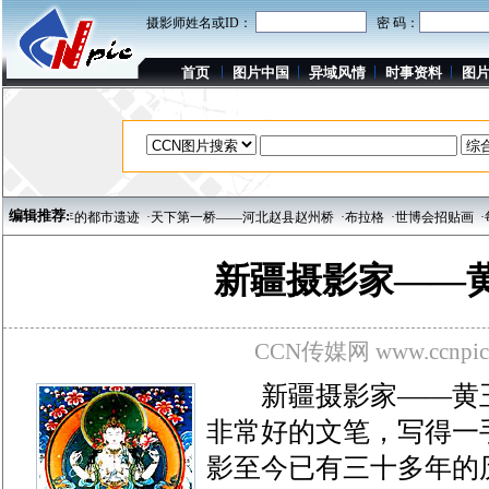
摄影师姓名或ID：
密 码：
首页
图片中国
异域风情
时事资料
图
编辑推荐:
过千年的都市遗迹
·天下第一桥——河北赵县赵州桥
·布拉格
·世博会招贴画
·每周影
新疆摄影家——
CCN传媒网 www.ccnpic
新疆摄影家——黄玉
非常好的文笔，写得一
影至今已有三十多年的