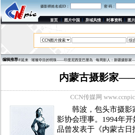
摄影师姓名或ID：
密 码：
首页
图片中国
异域风情
时事资料
图
编辑推荐:
影家——李延来
·璀璨夺目的明珠——印度尼西亚巴厘岛
·每周影人：新疆摄影家——
内蒙古摄影家—
CCN传媒网 www.ccnpic
韩波，包头市摄影家
影协会理事。1994年
品曾发表于《内蒙古日