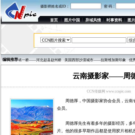
摄影师姓名或ID：
密 码：
首页
图片中国
异域风情
时事资料
图
编辑推荐:
·天下第一桥——河北赵县赵州桥
·美国西部沙漠城市——拉斯维加斯印象
·优秀影
云南摄影家——周
CCN传媒网 www.ccnpic.com
周德厚，中国摄影家协会会员，云南省
会员。
周德厚先生有着多年的摄影经历，多年
片。他的很多早期作品都是使用胶片相机