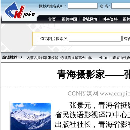
摄影师姓名或ID：
密 码：
首页
图片中国
异域风情
时事资料
图
编辑推荐:
·每周影人：内蒙古摄影家张焕瑞
·东北海拔最高火山体——长白山
·峨眉山妖娆动人
青海摄影家——
CCN传媒网 www.ccnpic
张景元，青海省摄影
省民族语影视译制中心
出版社社长，青海省影